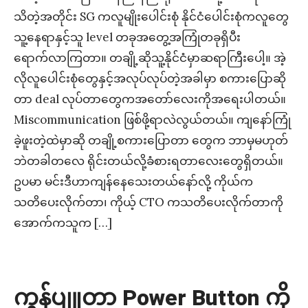
သိတဲ့အတိုင်း SG ကလူမျိုးပေါင်းစုံ နိုင်ငံပေါင်းစုံကလူတွေ
သူ့နေရာနှင့်သူ level တခုအတွေ့အကြုံတခုရှိပီး
ရောက်လာကြတာ။ တချို့ဆိုသူ့နိုင်ငံမှာဆရာကြီးပေါ့။ အဲ့
လိုလူပေါင်းစုံတွေနှင့်အလုပ်လုပ်တဲ့အခါမှာ စကားပြောဆို
တာ deal လုပ်တာတွေကအတော်လေးကိုအရေးပါတယ်။
Miscommunication ဖြစ်ဖို့ရာလဲလွယ်တယ်။ ကျနော်ကြုံ
ခဲ့ဖူးတဲ့ထဲမှာဆို တချို့စကားပြောတာ တွေက ဘာမှမဟုတ်
ဘဲတခါတလေ ရိုင်းတယ်လို့ခံစားရတာလေးတွေရှိတယ်။
ဥပမာ မင်းဒီဟာကျန်နေသေးတယ်နော်လို့ ကိုယ်က
သတိပေးလိုက်တာ၊ ကိုယ့် CTO ကသတိပေးလိုက်တာကို
အောက်ကသူက […]
ကွန်ပျူတာ Power Button ကို