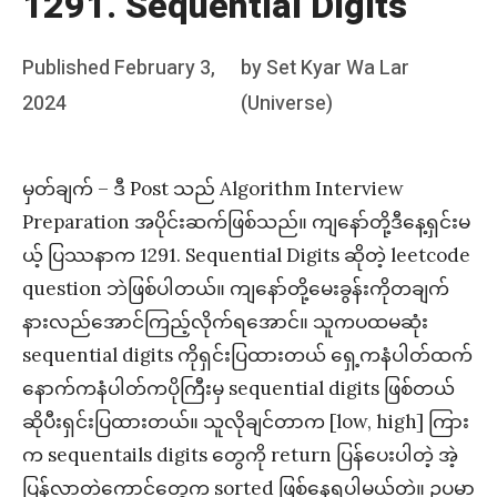
1291. Sequential Digits
Posted
Published
February 3,
by
Set Kyar Wa Lar
on
2024
(Universe)
မှတ်ချက် – ဒီ Post သည် Algorithm Interview
Preparation အပိုင်းဆက်ဖြစ်သည်။ ကျနော်တို့ဒီနေ့ရှင်းမ
ယ့် ပြဿနာက 1291. Sequential Digits ဆိုတဲ့ leetcode
question ဘဲဖြစ်ပါတယ်။ ကျနော်တို့မေးခွန်းကိုတချက်
နားလည်အောင်ကြည့်လိုက်ရအောင်။ သူကပထမဆုံး
sequential digits ကိုရှင်းပြထားတယ် ရှေ့ကနံပါတ်ထက်
နောက်ကနံပါတ်ကပိုကြီးမှ sequential digits ဖြစ်တယ်
ဆိုပီးရှင်းပြထားတယ်။ သူလိုချင်တာက [low, high] ကြား
က sequentails digits တွေကို return ပြန်ပေးပါတဲ့ အဲ့
ပြန်လာတဲ့ကောင်တွေက sorted ဖြစ်နေရပါမယ်တဲ့။ ဥပမာ