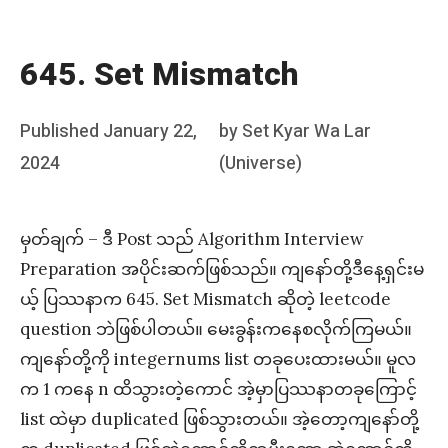
645. Set Mismatch
Posted
Published
January 22,
by
Set Kyar Wa Lar
on
2024
(Universe)
မှတ်ချက် – ဒီ Post သည် Algorithm Interview
Preparation အပိုင်းဆက်ဖြစ်သည်။ ကျနော်တို့ဒီနေ့ရှင်းမ
ယ့် ပြဿနာက 645. Set Mismatch ဆိုတဲ့ leetcode
question ဘဲဖြစ်ပါတယ်။ မေးခွန်းကနေစလိုက်ကြမယ်။
ကျနော်တို့ကို integernums list တခုပေးထားမယ်။ မူလ
က 1 ကနေ n ထိသွားတဲ့ကောင် အဲ့မှာပြဿနာတခုကြောင့်
list ထဲမှာ duplicated ဖြစ်သွားတယ်။ အဲ့တော့ကျနော်တို့