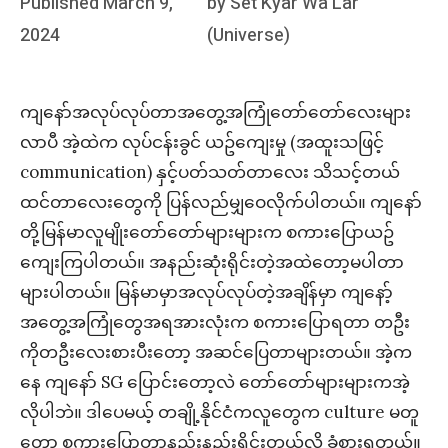
Posted
Published
March 9,
by
Set Kyar Wa Lar
on
2024
(Universe)
ကျနော်အလုပ်လုပ်တာအတွေ့အကြုံတော်တော်လေးများ
လာပီ အဲ့ထဲက လုပ်ငန်းခွင် ယဥ်ကျေးမှု (အထူးသဖြင့်
communication) နှင့်ပတ်သတ်တာလေး သိသင့်တယ်
ထင်တာလေးတွေကို ပြန်လည်မျှဝေလိုက်ပါတယ်။ ကျနော်
တို့မြန်မာလူမျိုးတော်တော်များများက စကားပြောယဥ်
ကျေးကြပါတယ်။ အနည်းဆုံးရိုင်းတဲ့အထဲတော့မပါတာ
များပါတယ်။ မြန်မာမှာအလုပ်လုပ်တဲ့အချိန်မှာ ကျနော့်
အတွေ့အကြုံတွေအရအားလုံးက စကားပြောရတာ တဦး
ကိုတဦးလေးစားပီးတော့ အဆင်ပြေတာများတယ်။ အဲ့က
နေ ကျနော် SG ပြောင်းတော့လဲ တော်တော်များများကအဲ့
လိုပါဘဲ။ ဒါပေမယ့် တချို့နိုင်ငံကလူတွေက culture မတူ
တော့ စကားပြောတာနည်းနည်းရိုင်းတယ်လို့ ခံစားရတယ်။