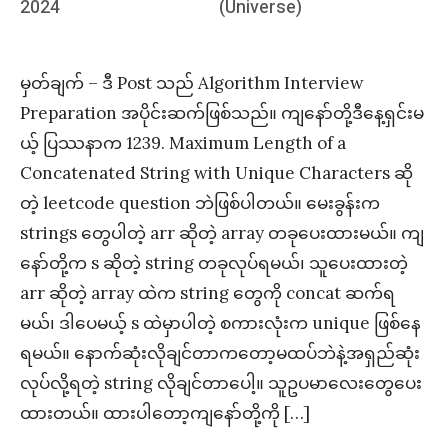
on
2024
(Universe)
မှတ်ချက် – ဒီ Post သည် Algorithm Interview
Preparation အပိုင်းဆက်ဖြစ်သည်။ ကျနော်တို့ဒီနေ့ရှင်းမ
ယ့် ပြဿနာက 1239. Maximum Length of a
Concatenated String with Unique Characters ဆို
တဲ့ leetcode question ဘဲဖြစ်ပါတယ်။ မေးခွန်းက
strings တွေပါတဲ့ arr ဆိုတဲ့ array တခုပေးထားမယ်။ ကျ
နော်တို့က s ဆိုတဲ့ string တခုလုပ်ရမယ်၊ သူပေးထားတဲ့
arr ဆိုတဲ့ array ထဲက string တွေကို concat ဆက်ရ
မယ်၊ ဒါပေမယ့် s ထဲမှာပါတဲ့ စကားလုံးက unique ဖြစ်နေ
ရမယ်။ နောက်ဆုံးလိုချင်တာကတော့မထပ်ဘဲနဲ့အရှည်ဆုံး
လုပ်လို့ရတဲ့ string လိုချင်တာပေါ့။ သူဥပမာလေးတွေပေး
ထားတယ်။ ထားပါတော့ကျနော်တို့ကို […]