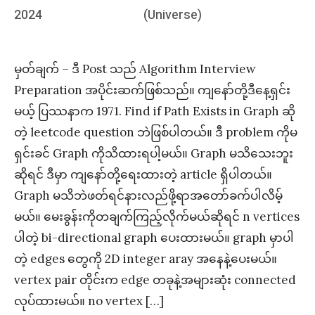
on
2024
(Universe)
မှတ်ချက် – ဒီ Post သည် Algorithm Interview
Preparation အပိုင်းဆက်ဖြစ်သည်။ ကျနော်တို့ဒီနေ့ရှင်း
မယ့် ပြဿနာက 1971. Find if Path Exists in Graph ဆို
တဲ့ leetcode question ဘဲဖြစ်ပါတယ်။ ဒီ problem ကိုမ
ရှင်းခင် Graph ကိုသိထားရပါ့မယ်။ Graph မသိသေးဘူး
ဆိုရင် ဒီမှာ ကျနော်တို့ရေးထားတဲ့ article ရှိပါတယ်။
Graph မသိဘဲဖတ်ရင်နားလည်ဖို့ရာအတော်ခက်ပါလိမ့်
မယ်။ မေးခွန်းကိုတချက်ကြည့်လိုက်မယ်ဆိုရင် n vertices
ပါတဲ့ bi-directional graph ပေးထားမယ်။ graph မှာပါ
တဲ့ edges တွေကို 2D integer aray အနေနဲ့ပေးမယ်။
vertex pair တိုင်းက edge တခုနဲ့အများဆုံး connected
လုပ်ထားမယ်။ no vertex […]