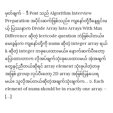
မှတ်ချက် – ဒီ Post သည် Algorithm Interview
Preparation အပိုင်းဆက်ဖြစ်သည်။ ကျနော်တို့ဒီနေ့ရှင်းမ
ယ့် ပြဿနာက Divide Array Into Arrays With Max
Difference ဆိုတဲ့ leetcode question ဘဲဖြစ်ပါတယ်။
မေးခွန်းက ကျနော်တို့ကို nums ဆိုတဲ့ integer array ရယ်
k ဆိုတဲ့ integer တခုပေးထားမယ်။ နောက်ဆက်ပီးတော့
ပြောထားတာက လိုအပ်ချက်သုံးခုပေးထားမယ် အဲ့အချက်
တွေနှင့်ညီတယ်ဆိုရင် array element သုံးခုပါတဲ့တခု
အဖြစ် group လုပ်ပီးတော့ 2D array အဖြစ်ပြန်ပေးရ
မယ်။ သူလိုအပ်တယ်ဆိုတဲ့အချက်သုံးချက်က… ၁. Each
element of nums should be in exactly one array. –
[…]