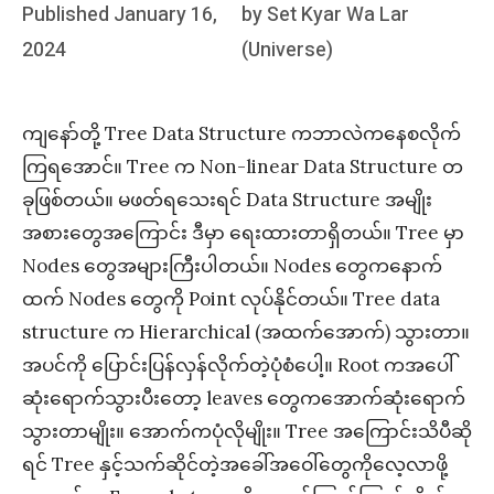
Posted
Published
January 16,
by
Set Kyar Wa Lar
on
2024
(Universe)
ကျနော်တို့ Tree Data Structure ကဘာလဲကနေစလိုက်
ကြရအောင်။ Tree က Non-linear Data Structure တ
ခုဖြစ်တယ်။ မဖတ်ရသေးရင် Data Structure အမျိုး
အစားတွေအကြောင်း ဒီမှာ ရေးထားတာရှိတယ်။ Tree မှာ
Nodes တွေအများကြီးပါတယ်။ Nodes တွေကနောက်
ထက် Nodes တွေကို Point လုပ်နိုင်တယ်။ Tree data
structure က Hierarchical (အထက်အောက်) သွားတာ။
အပင်ကို ပြောင်းပြန်လှန်လိုက်တဲ့ပုံစံပေါ့။ Root ကအပေါ်
ဆုံးရောက်သွားပီးတော့ leaves တွေကအောက်ဆုံးရောက်
သွားတာမျိုး။ အောက်ကပုံလိုမျိုး။ Tree အကြောင်းသိပီဆို
ရင် Tree နှင့်သက်ဆိုင်တဲ့အခေါ်အဝေါ်တွေကိုလေ့လာဖို့