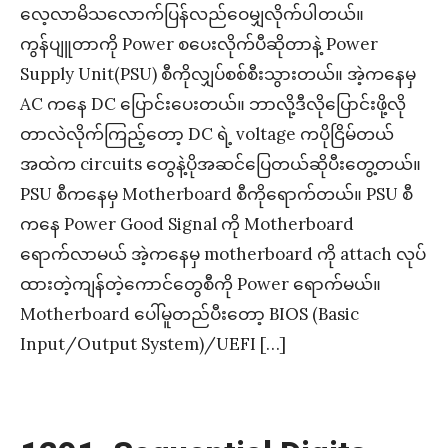
လေ့လာမိသလောက်ပြန်လည်ဝေမျှလိုက်ပါတယ်။
ကွန်ပျူတာကို Power စပေးလိုက်ပီဆိုတာနဲ့ Power
Supply Unit(PSU) စီကိုလျှပ်စစ်စီးသွားတယ်။ အဲ့ကနေမှ
AC ကနေ DC ပြောင်းပေးတယ်။ ဘာလို့ဒီလိုပြောင်းဖို့လို
တာလဲလိုက်ကြည့်တော့ DC ရဲ့ voltage ကပိုငြိမ်တယ်
အထဲက circuits တွေနဲ့ပိုအဆင်ပြေတယ်ဆိုပီးတွေ့တယ်။
PSU စီကနေမှ Motherboard စီကိုရောက်တယ်။ PSU စီ
ကနေ Power Good Signal ကို Motherboard
ရောက်လာမယ် အဲ့ကနေမှ motherboard ကို attach လုပ်
ထားတဲ့ကျန်တဲ့ကောင်တွေစီကို Power ရောက်မယ်။
Motherboard ပေါ်မူတည်ပီးတော့ BIOS (Basic
Input/Output System)/UEFI […]