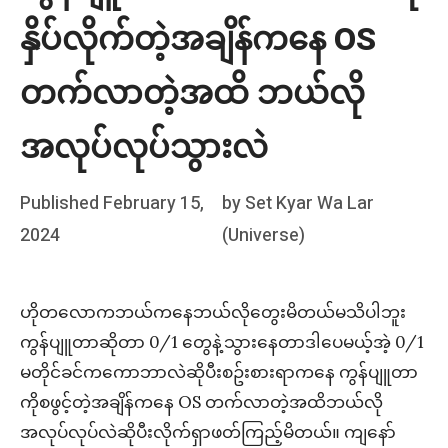
နှိပ်လိုက်တဲ့အချိန်ကနေ OS
တက်လာတဲ့အထိ ဘယ်လို
အလုပ်လုပ်သွားလဲ
Posted
Published
February 15,
by
Set Kyar Wa Lar
on
2024
(Universe)
ဟိုတလောကဘယ်ကနေဘယ်လိုတွေးမိတယ်မသိပါဘူး
ကွန်ပျူတာဆိုတာ 0/1 တွေနဲ့သွားနေတာဒါပေမယ့်အဲ့ 0/1
မတိုင်ခင်ကကောဘာလဲဆိုပီးစဥ်းစားရာကနေ ကွန်ပျူတာ
ကိုစဖွင့်တဲ့အချိန်ကနေ OS တက်လာတဲ့အထိဘယ်လို
အလုပ်လုပ်လဲဆိုပီးလိုက်ရှာဖတ်ကြည့်မိတယ်။ ကျနော်