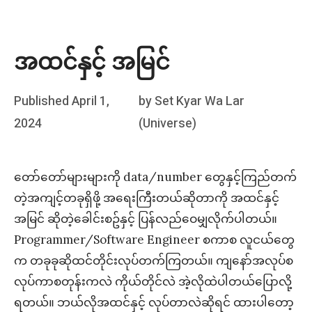
အထင်နှင့် အမြင်
Posted
Published
April 1,
by
Set Kyar Wa Lar
on
2024
(Universe)
တော်တော်များများကို data/number တွေနှင့်ကြည်တက်
တဲ့အကျင့်တခုရှိဖို့ အရေးကြီးတယ်ဆိုတာကို အထင်နှင့်
အမြင် ဆိုတဲ့ခေါင်းစဥ်နှင့် ပြန်လည်ဝေမျှလိုက်ပါတယ်။
Programmer/Software Engineer စကာစ လူငယ်တွေ
က တခုခုဆိုထင်တိုင်းလုပ်တက်ကြတယ်။ ကျနော်အလုပ်စ
လုပ်ကာစတုန်းကလဲ ကိုယ်တိုင်လဲ အဲ့လိုထဲပါတယ်ပြောလို့
ရတယ်။ ဘယ်လိုအထင်နှင့် လုပ်တာလဲဆိုရင် ထားပါတော့