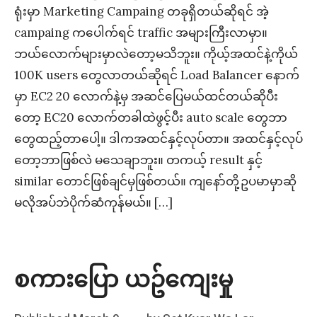
ရုံးမှာ Marketing Campaing တခုရှိတယ်ဆိုရင် အဲ့
campaing ကပေါက်ရင် traffic အများကြီးလာမှာ။
ဘယ်လောက်များမှာလဲတော့မသိဘူး။ ကိုယ့်အထင်နဲ့ကိုယ်
100K users တွေလာတယ်ဆိုရင် Load Balancer နောက်
မှာ EC2 20 လောက်နဲ့မှ အဆင်ပြေမယ်ထင်တယ်ဆိုပီး
တော့ EC20 လောက်တခါထဲဖွင့်ပီး auto scale တွေဘာ
တွေထည့်တာပေါ့။ ဒါကအထင်နှင့်လုပ်တာ။ အထင်နှင့်လုပ်
တော့ဘာဖြစ်လဲ မသေချာဘူး။ တကယ့် result နှင့်
similar တောင်ဖြစ်ချင်မှဖြစ်တယ်။ ကျနော်တို့ဥပမာမှာဆို
မလိုအပ်ဘဲပိုက်ဆံကုန်မယ်။ […]
စကားပြော ယဥ်ကျေးမှု