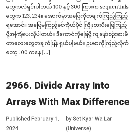
တွေကလဲရှင်းပါတယ် 100 နှင့် 300 ကြားက sequentials
တွေက 123, 234။ အောက်မှာအဖြေကိုတချက်ကြည့်ကြည့်
ရအောင်။ အဖြေမကြည့်ခင်ကိုယ်ပိုင် ကြိုးစားပီးဖြေကြည့်
ဖို့အကြံပေးလိုပါတယ်။ ဒီကောင်ကိုဖြေဖို့ ကျနော်စဥ်းစားမိ
တာလေးတွေတချက်ပြန် ရှယ်ပါ့မယ်။ ဥပမာကိုကြည့်လိုက်
တော့ 100 ကနေ […]
2966. Divide Array Into
Arrays With Max Difference
Posted
Published
February 1,
by
Set Kyar Wa Lar
on
2024
(Universe)