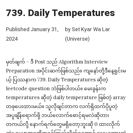
739. Daily Temperatures
Posted
Published
January 31,
by
Set Kyar Wa Lar
on
2024
(Universe)
မှတ်ချက် – ဒီ Post သည် Algorithm Interview
Preparation အပိုင်းဆက်ဖြစ်သည်။ ကျနော်တို့ဒီနေ့ရှင်းမ
ယ့် ပြဿနာက 739. Daily Temperatures ဆိုတဲ့
leetcode question ဘဲဖြစ်ပါတယ်။ မေးခွန်းက
temperatures ဆိုတဲ့ daily temperature ဖြစ်တဲ့ array
တခုပေးထားမယ်။ သူလိုချင်တာက လက်ရှိထက်ပိုပူတဲ့
အပူချိန်ရောက်ဖို့ ဘယ်လောက်စောင့်ရမလဲဆိုတာ၊
တကယ်လို့ နောက်ရက်တွေမရှိတော့ဘူးဆို 0 ထားလိုက်
တဲ့။ ဥပမာတခုကိုအရင်ကြည့်လိုက်ရအောင် သူပေးထားတဲ့