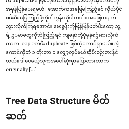
က duplicated ဖြစ်တဲ့ကောင်ကိုရှာပီးတော့ အဲ့ကောင်ကို
အမှန်ပြန်ပေးရမယ်။ အောက်ကအဖြေမကြည့်ခင် ကိုယ်ပိုင်
စမ်းပီး ဖြေကြည့်ဖို့တိုက်တွန်းလိုပါတယ်။ အဖြေတချက်
သွားလိုက်ကြရအောင်။ မေးခွန်းကိုမြန်မြန်ဖတ်ပီးတော့ သူ့
ရဲ့ ဥပမာတွေကိုဘဲကြည့်ရင် ကျနော်တို့ပုံမှန်စဥ်းစားလိုက်
တာက loop ပတ်ပီး duplicate ဖြစ်တဲ့ကောင်ရှာမယ်။ အဲ့
ကောင်ကိုဘဲ ၁ တိုးတာ ၁ လျှော့လုပ်မယ်ဆိုပီးစဥ်းစားနိုင်
တယ်။ ဒါပေမယ့်သူကအပေါ်ဆုံးမှာပြောထားတာက
originally […]
Tree Data Structure မိတ်
ဆတ်